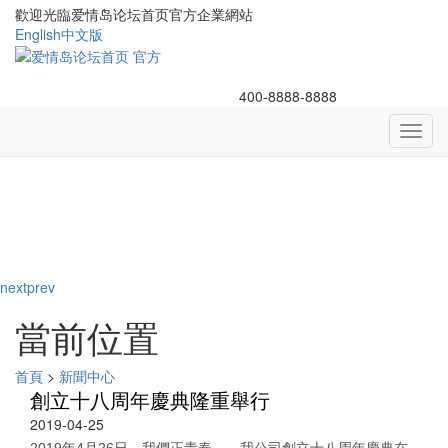
歡迎光臨爱情岛论坛首页官方企業網站
English
中文版
400-8888-8888
Toggl
navig
next
prev
當前位置
首頁
>
新聞中心
創立十八周年慶典隆重舉行
2019-04-25
2019年4月26日，我們正青春——我公司創立十八周年慶典在