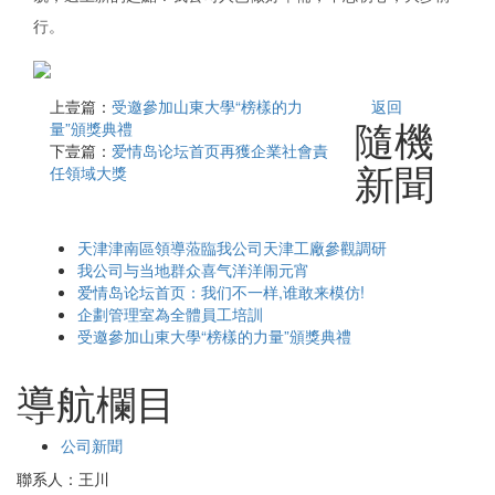
行。
上壹篇：
受邀參加山東大學“榜樣的力
返回
隨機
量”頒獎典禮
下壹篇：
爱情岛论坛首页再獲企業社會責
新聞
任領域大獎
天津津南區領導蒞臨我公司天津工廠參觀調研
我公司与当地群众喜气洋洋闹元宵
爱情岛论坛首页：我们不一样,谁敢来模仿!
企劃管理室為全體員工培訓
受邀參加山東大學“榜樣的力量”頒獎典禮
導航欄目
公司新聞
聯系人：王川